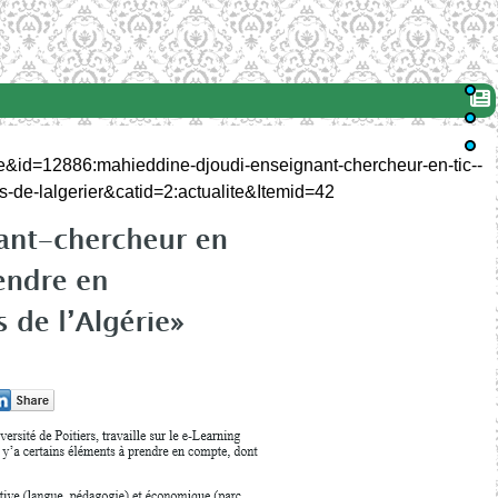
le&id=12886:mahieddine-djoudi-enseignant-chercheur-en-tic--
es-de-lalgerier&catid=2:actualite&Itemid=42