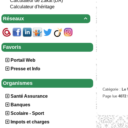
Calculateur de Zakat (DA)
Calculateur d'héritage
Réseaux

Favoris
Portail Web
Presse et Info
Organismes
Catégorie :
Le 
Santé Assurance
Page lue
4072 
Banques
Scolaire - Sport
Impots et charges