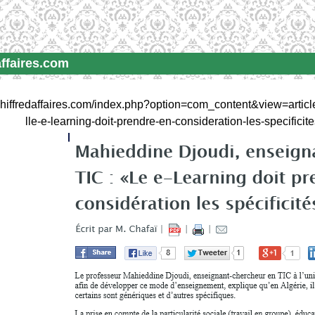
affaires.com
chiffredaffaires.com/index.php?option=com_content&view=artic
lle-e-learning-doit-prendre-en-consideration-les-specificit